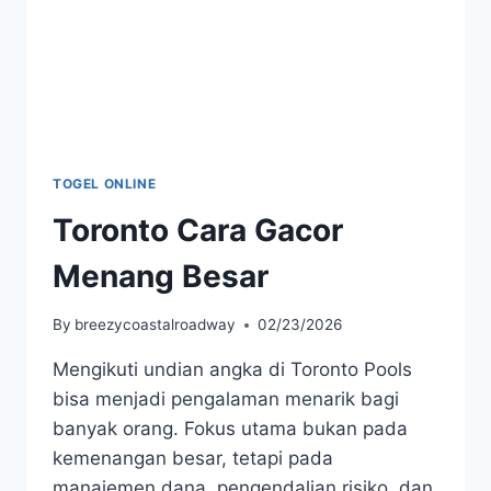
TOGEL ONLINE
Toronto Cara Gacor
Menang Besar
By
breezycoastalroadway
02/23/2026
Mengikuti undian angka di Toronto Pools
bisa menjadi pengalaman menarik bagi
banyak orang. Fokus utama bukan pada
kemenangan besar, tetapi pada
manajemen dana, pengendalian risiko, dan