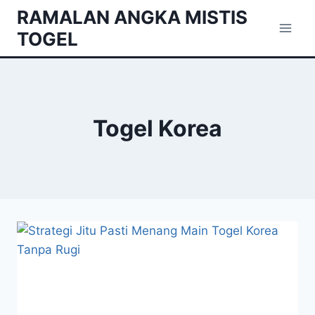
Skip
RAMALAN ANGKA MISTIS
to
TOGEL
content
Togel Korea