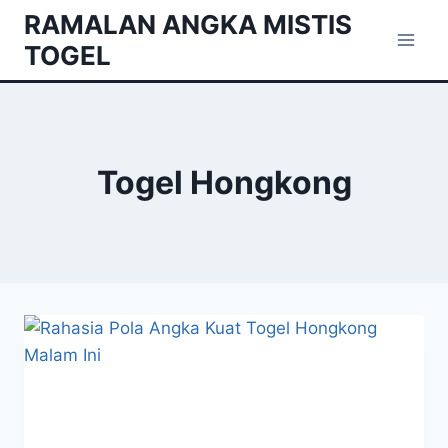
Skip
RAMALAN ANGKA MISTIS
to
TOGEL
content
Togel Hongkong