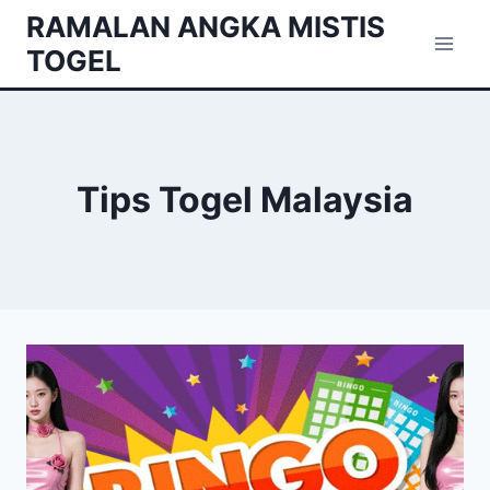
Skip
RAMALAN ANGKA MISTIS
to
TOGEL
content
Tips Togel Malaysia