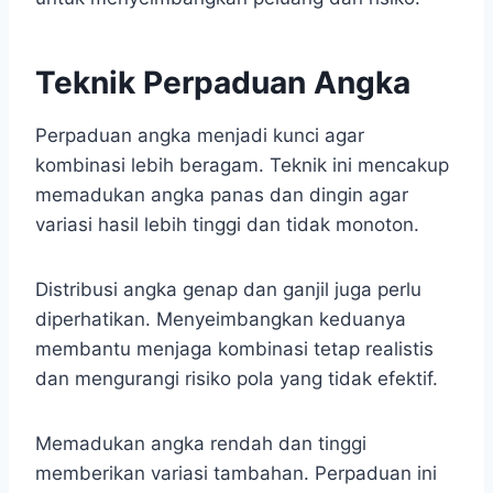
Teknik Perpaduan Angka
Perpaduan angka menjadi kunci agar
kombinasi lebih beragam. Teknik ini mencakup
memadukan angka panas dan dingin agar
variasi hasil lebih tinggi dan tidak monoton.
Distribusi angka genap dan ganjil juga perlu
diperhatikan. Menyeimbangkan keduanya
membantu menjaga kombinasi tetap realistis
dan mengurangi risiko pola yang tidak efektif.
Memadukan angka rendah dan tinggi
memberikan variasi tambahan. Perpaduan ini