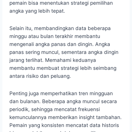
pemain bisa menentukan strategi pemilihan
angka yang lebih tepat.
Selain itu, membandingkan data beberapa
minggu atau bulan terakhir membantu
mengenali angka panas dan dingin. Angka
panas sering muncul, sementara angka dingin
jarang terlihat. Memahami keduanya
membantu membuat strategi lebih seimbang
antara risiko dan peluang.
Penting juga memperhatikan tren mingguan
dan bulanan. Beberapa angka muncul secara
periodik, sehingga mencatat frekuensi
kemunculannya memberikan insight tambahan.
Pemain yang konsisten mencatat data historis