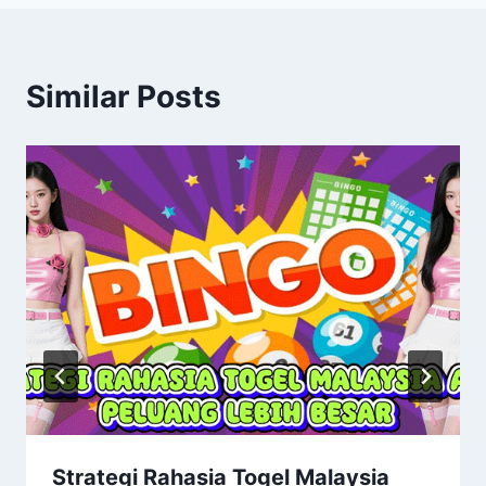
Similar Posts
Strategi Rahasia Togel Malaysia