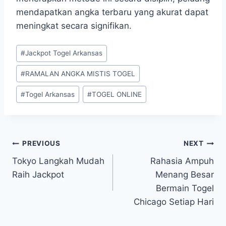
mendapatkan angka terbaru yang akurat dapat
meningkat secara signifikan.
Post
#
Jackpot Togel Arkansas
Tags:
#
RAMALAN ANGKA MISTIS TOGEL
#
Togel Arkansas
#
TOGEL ONLINE
Post
PREVIOUS
NEXT
Tokyo Langkah Mudah
Rahasia Ampuh
navigation
Raih Jackpot
Menang Besar
Bermain Togel
Chicago Setiap Hari